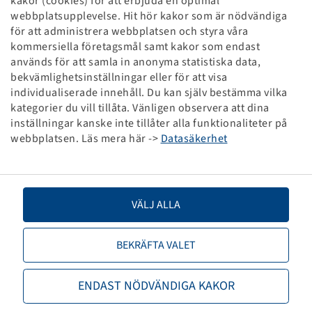
kakor (cookies) för att erbjuda en optimal
DU Headspindle HD+ 565mm
webbplatsupplevelse. Hit hör kakor som är nödvändiga
M20
för att administrera webbplatsen och styra våra
kommersiella företagsmål samt kakor som endast
används för att samla in anonyma statistiska data,
Priser och lager syns efter
.
Registrering
bekvämlighetsinställningar eller för att visa
individualiserade innehåll. Du kan själv bestämma vilka
kategorier du vill tillåta. Vänligen observera att dina
inställningar kanske inte tillåter alla funktionaliteter på
webbplatsen. Läs mera här ->
Datasäkerhet
Tekniska specifikationer
Artikelnummer
65133069
VÄLJ ALLA
Kod för basenhet
STCK
BEKRÄFTA VALET
TPMS-kompatibel ventil
nej
ENDAST NÖDVÄNDIGA KAKOR