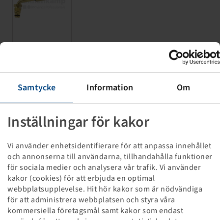
Priser och lager syns efter
Reinheimer
Registrering
.
Samtycke
Information
Om
VL TR414 Rubber Snap-In
Inställningar för kakor
V2-03-2
Vi använder enhetsidentifierare för att anpassa innehållet
och annonserna till användarna, tillhandahålla funktioner
för sociala medier och analysera vår trafik. Vi använder
kakor (cookies) för att erbjuda en optimal
webbplatsupplevelse. Hit hör kakor som är nödvändiga
för att administrera webbplatsen och styra våra
kommersiella företagsmål samt kakor som endast
Priser och lager syns efter