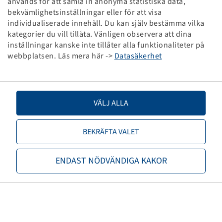
används för att samla in anonyma statistiska data,
Reinheimer
Registrering
.
bekvämlighetsinställningar eller för att visa
individualiserade innehåll. Du kan själv bestämma vilka
kategorier du vill tillåta. Vänligen observera att dina
inställningar kanske inte tillåter alla funktionaliteter på
VL TR415 Rubber snap in, lös
webbplatsen. Läs mera här ->
Datasäkerhet
ventilhatt
Ventilhål Ø15.7 mm, max. 4.5 bar
VÄLJ ALLA
BEKRÄFTA VALET
Priser och lager syns efter
ENDAST NÖDVÄNDIGA KAKOR
Reinheimer
Registrering
.
VL TR413 Rubber Snap-In