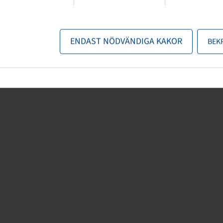
kniska specifikationer. Innehållet är icke-bindande och endast avsett för
uppgifter. Ansvar för direkta eller indirekta skador,
ENDAST NÖDVÄNDIGA KAKOR
BEK
la rättsliga skäl som uppstår till följd av användningen av den
det är lagligt tillåtet.