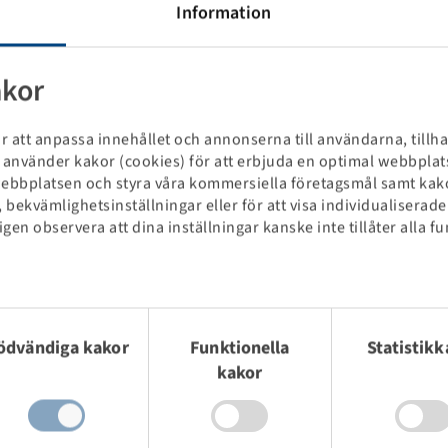
Information
akor
r att anpassa innehållet och annonserna till användarna, tillh
Vi använder kakor (cookies) för att erbjuda en optimal webbpla
webbplatsen och styra våra kommersiella företagsmål samt kak
 bekvämlighetsinställningar eller för att visa individualiserad
änligen observera att dina inställningar kanske inte tillåter alla
Priser och lager syns efter
yckesval
Registrering
.
ödvändiga kakor
Funktionella
Statistikk
kakor