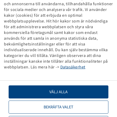
Slang 3.50 - 4, (KRT 50)
och annonserna till användarna, tillhandahålla funktioner
TR 13
för sociala medier och analysera vår trafik. Vi använder
(4.00-4) (4.10-4) (11x4.00-4)
kakor (cookies) för att erbjuda en optimal
Förpackningsenhet: 50 styck
webbplatsupplevelse. Hit hör kakor som är nödvändiga
för att administrera webbplatsen och styra våra
kommersiella företagsmål samt kakor som endast
Priser och lager syns efter
.
Registrering
används för att samla in anonyma statistiska data,
bekvämlighetsinställningar eller för att visa
individualiserade innehåll. Du kan själv bestämma vilka
kategorier du vill tillåta. Vänligen observera att dina
Tekniska specifikationer
inställningar kanske inte tillåter alla funktionaliteter på
webbplatsen. Läs mera här ->
Datasäkerhet
Artikelnummer
29800031
Slangstorlek
3.50 - 4
VÄLJ ALLA
Ventilbeteckning
TR 13
BEKRÄFTA VALET
Varumärke
Deli