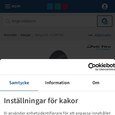
MENY
Alternativ
Startsida
/
Slangar
/
Slang 3.50 - 4, (KRT 50)
Samtycke
Information
Om
Inställningar för kakor
Vi använder enhetsidentifierare för att anpassa innehållet