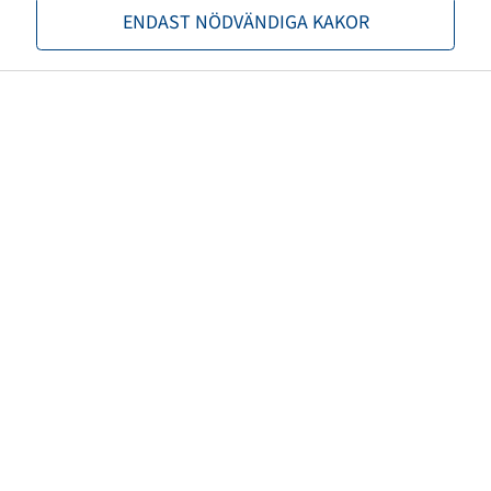
ENDAST NÖDVÄNDIGA KAKOR
EAN
8994242003467
Alternativa slangstorlekar
4.00-4; 4.10-4; 11x4.00-4
Valve model
Gummiventil
Maximalt lufttryck (bar)
4,50
Ventillängd (mm)
38
Ventilvinkel (Â°)
gerade
Ventilkåpa Material
Plast
Färg på ventilkåpan
Svart
TPMS-kompatibel ventil
nej