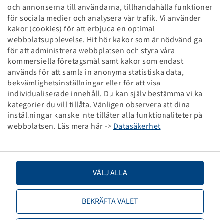
Slang 220 / 50 - 6, (KRT 25)
och annonserna till användarna, tillhandahålla funktioner
TR 13
för sociala medier och analysera vår trafik. Vi använder
kakor (cookies) för att erbjuda en optimal
Förpackningsenhet: 25 styck
webbplatsupplevelse. Hit hör kakor som är nödvändiga
för att administrera webbplatsen och styra våra
kommersiella företagsmål samt kakor som endast
Priser och lager syns efter
.
Registrering
används för att samla in anonyma statistiska data,
bekvämlighetsinställningar eller för att visa
individualiserade innehåll. Du kan själv bestämma vilka
kategorier du vill tillåta. Vänligen observera att dina
Tekniska specifikationer
inställningar kanske inte tillåter alla funktionaliteter på
webbplatsen. Läs mera här ->
Datasäkerhet
Artikelnummer
29800578
Slangstorlek
220 / 50 - 6
VÄLJ ALLA
Ventilbeteckning
TR 13
BEKRÄFTA VALET
Varumärke
Deli