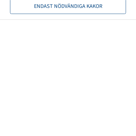
ENDAST NÖDVÄNDIGA KAKOR
EAN
8994242027425
Alternativa slangstorlekar
220/50-6
Valve model
Gummiventil
Maximalt lufttryck (bar)
4,50
Ventillängd (mm)
38
Ventilvinkel (Â°)
gerade
Ventilkåpa Material
Plast
Färg på ventilkåpan
Svart
TPMS-kompatibel ventil
nej