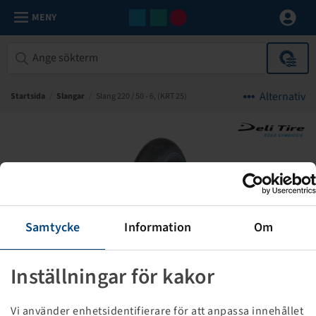
MENY
Alternativ
Startsida
/
Slangar
/
Slang 220 / 50 - 6, (KRT 25)
Samtycke
Information
Om
Inställningar för kakor
Vi använder enhetsidentifierare för att anpassa innehållet