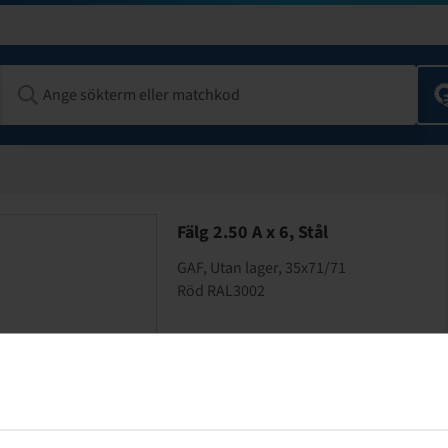
Fälg 2.50 A x 6, Stål
GAF, Utan lager, 35x71/71
Röd RAL3002