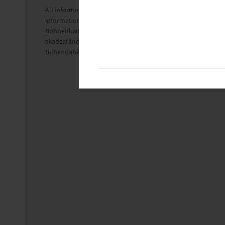
All information på dessa sidor är baserad på tillverkarnas te
informationsändamål.
Bohnenkamp Sweden AB tar inget ansvar i samband med dessa 
skadeståndsanspråk eller följdskador av något slag och av al
tillhandahållna informationen är uteslutet, i den utsträckning 