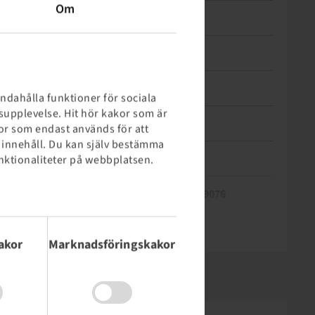
Om
Axeldiameter (mm)
35
Installationslängd (mm)
71
Navlängd (mm)
71
andahålla funktioner för sociala
tsupplevelse. Hit hör kakor som är
Fälgfärg
Röd
or som endast används för att
e innehåll. Du kan själv bestämma
Varumärke
Starco
 funktionaliteter på webbplatsen.
EAN
4040658099076
Nettovikt (kg)
Hump
Enkel-/flerdelad
Fälgmaterial
RAL
Valve Seat
Förmonterad ventil
TPMS-kompatibel ventil
0,80
kein Hump
einteilig
Stål
RAL3002
ALV
nej
nej
visa mer
akor
Marknadsföringskakor