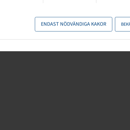
kniska specifikationer. Innehållet är icke-bindande och endast avsett för
uppgifter. Ansvar för direkta eller indirekta skador,
ENDAST NÖDVÄNDIGA KAKOR
BEK
la rättsliga skäl som uppstår till följd av användningen av den
det är lagligt tillåtet.