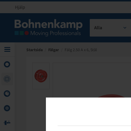
Hjälp
Alla
Startsida
/
Fälgar
/
Fälg 2.50 A x 6, Stål