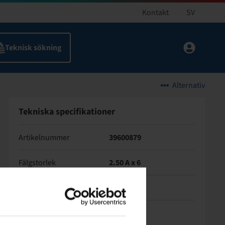
Kontakt
SV
Alternativ
Tekniska specifikationer
Artikelnummer
39600879
Fälgstorlek
2.50 A x 6
Navutförande
GAF
Lager
Utan lager