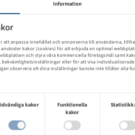
Information
akor
r att anpassa innehållet och annonserna till användarna, tillh
Vi använder kakor (cookies) för att erbjuda en optimal webbpla
webbplatsen och styra våra kommersiella företagsmål samt kak
 bekvämlighetsinställningar eller för att visa individualiserad
änligen observera att dina inställningar kanske inte tillåter alla
Priser och lager syns efter
yckesval
Registrering
.
ödvändiga kakor
Funktionella
Statistikk
kakor