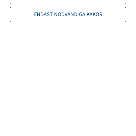
Axeldiameter (mm)
20
ENDAST NÖDVÄNDIGA KAKOR
Installationslängd (mm)
75
Navlängd (mm)
69
Fälgfärg
Röd
Varumärke
Starco
Lastkapacitet fälgar 1 (kg)
300
Hastighet fälg 1 (km/h)
16
Maximal hastighet (km/h)
16
Nettovikt (kg)
1,00