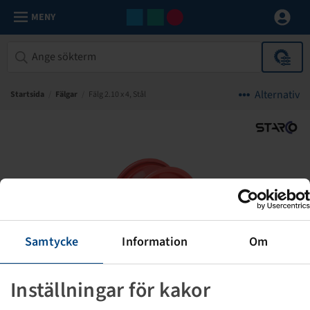
MENY
Alternativ
Startsida
/
Fälgar
/
Fälg 2.10 x 4, Stål
Samtycke
Information
Om
Inställningar för kakor