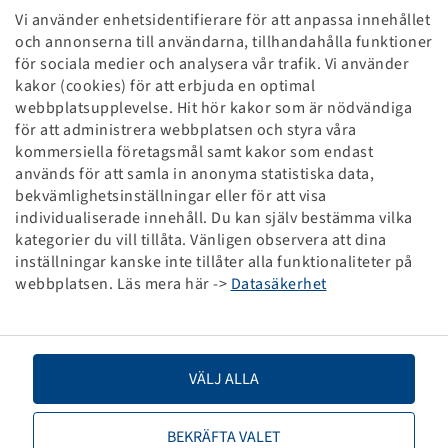
Fälg 2.10 x 4, Stål
Vi använder enhetsidentifierare för att anpassa innehållet
GAF, Glidlager, 20x75/69
och annonserna till användarna, tillhandahålla funktioner
300 kg - 16 km/h, Röd RAL3002
för sociala medier och analysera vår trafik. Vi använder
kakor (cookies) för att erbjuda en optimal
Priser och lager syns efter
.
Registrering
webbplatsupplevelse. Hit hör kakor som är nödvändiga
för att administrera webbplatsen och styra våra
kommersiella företagsmål samt kakor som endast
används för att samla in anonyma statistiska data,
bekvämlighetsinställningar eller för att visa
Tekniska specifikationer
individualiserade innehåll. Du kan själv bestämma vilka
kategorier du vill tillåta. Vänligen observera att dina
inställningar kanske inte tillåter alla funktionaliteter på
Artikelnummer
39600812
webbplatsen. Läs mera här ->
Datasäkerhet
Fälgstorlek
2.10 x 4
Navutförande
GAF
VÄLJ ALLA
Lager
Glidlager
BEKRÄFTA VALET