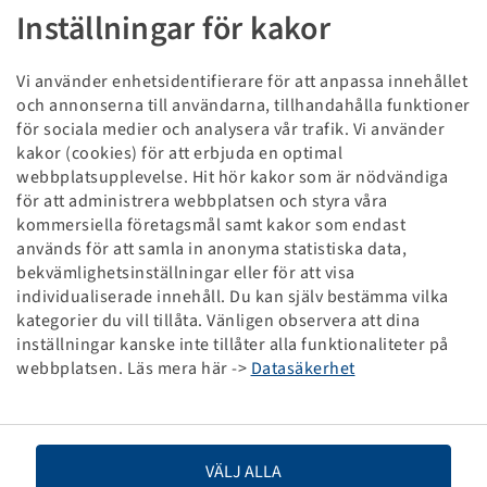
Däck 195 / 50 R 13 C, KargoMax ST 6000
Inställningar för kakor
104 / 101 N, TL, M+S
GT Radial
Vi använder enhetsidentifierare för att anpassa innehållet
Förpackningsenhet: 1 styck
och annonserna till användarna, tillhandahålla funktioner
för sociala medier och analysera vår trafik. Vi använder
Priser och lager syns efter
.
Registrering
kakor (cookies) för att erbjuda en optimal
webbplatsupplevelse. Hit hör kakor som är nödvändiga
för att administrera webbplatsen och styra våra
kommersiella företagsmål samt kakor som endast
Tekniska specifikationer
används för att samla in anonyma statistiska data,
bekvämlighetsinställningar eller för att visa
individualiserade innehåll. Du kan själv bestämma vilka
Artikelnummer
19866013
kategorier du vill tillåta. Vänligen observera att dina
inställningar kanske inte tillåter alla funktionaliteter på
Däckstorlek
195 / 50 R 13 C
webbplatsen. Läs mera här ->
Datasäkerhet
LI / SI, PR
104 / 101 N
VÄLJ ALLA
Drivhjul
900 / 140