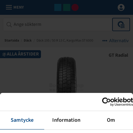
MENY
Alternativ
Startsida
/
Däck
/
Däck 195 / 50 R 13 C, KargoMax ST 6000
ALLA ÅRSTIDER
GT Radial
Samtycke
Information
Om