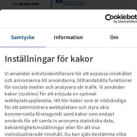
Registrering
.
Slang 145 / 155 - 12, (KRT 40)
Samtycke
Information
Om
TR 13
(155/70-12) (165/70-12)
Inställningar för kakor
Vi använder enhetsidentifierare för att anpassa innehållet
och annonserna till användarna, tillhandahålla funktioner
för sociala medier och analysera vår trafik. Vi använder
kakor (cookies) för att erbjuda en optimal
Priser och lager syns efter
webbplatsupplevelse. Hit hör kakor som är nödvändiga
Registrering
.
för att administrera webbplatsen och styra våra
kommersiella företagsmål samt kakor som endast
används för att samla in anonyma statistiska data,
bekvämlighetsinställningar eller för att visa
Slang 125 / 135 - 12, (KRT 40)
individualiserade innehåll. Du kan själv bestämma vilka