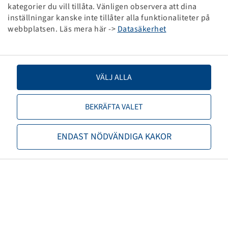
TR 13
kategorier du vill tillåta. Vänligen observera att dina
(135/70-12) (145/70-12)
inställningar kanske inte tillåter alla funktionaliteter på
webbplatsen. Läs mera här ->
Datasäkerhet
VÄLJ ALLA
Priser och lager syns efter
BEKRÄFTA VALET
Registrering
.
ENDAST NÖDVÄNDIGA KAKOR
Slang 125 / 135 - 12, (KRT 14)
TR 13, I kartong
(125-12) (135/70-12) (145/70-12)